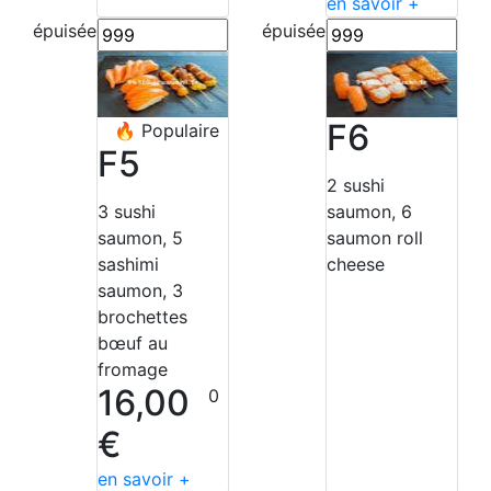
en savoir +
épuisée
épuisée
F6
🔥
Populaire
F5
2 sushi
3 sushi
saumon, 6
saumon, 5
saumon roll
sashimi
cheese
saumon, 3
brochettes
bœuf au
fromage
16,00
0
€
en savoir +