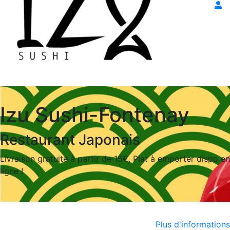
Izu Sushi-Fontenay
Restaurant Japonais
Livraison gratuite à partir de 15€, Plat à emporter dispo en
ligne !
Plus d'informations