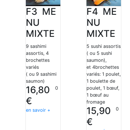
F3 ME
F4 ME
NU
NU
MIXTE
MIXTE
9 sashimi
5 sushi assortis
assortis, 4
( ou 5 sushi
brochettes
saumon),
variés
et 4brochettes
( ou 9 sashimi
variés: 1 poulet,
saumon)
1 boulette de
16,80
0
poulet, 1 bœuf,
1 bœuf au
€
fromage
15,90
0
en savoir +
€