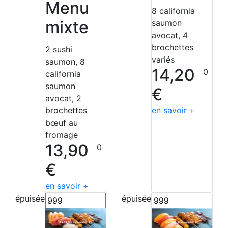
Menu
8 california
mixte
saumon
avocat, 4
brochettes
2 sushi
variés
saumon, 8
14,20
0
california
saumon
€
avocat, 2
brochettes
en savoir +
bœuf au
fromage
13,90
0
€
en savoir +
épuisée
épuisée