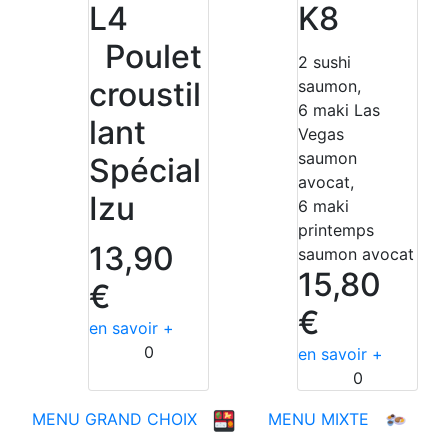
L4
K8
Poulet
2 sushi
croustil
saumon,
6 maki Las
lant
Vegas
saumon
Spécial
avocat,
Izu
6 maki
printemps
13,90
saumon avocat
15,80
€
€
en savoir +
0
en savoir +
0
MENU GRAND CHOIX
MENU MIXTE