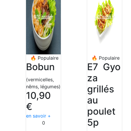
🔥
Populaire
🔥
Populaire
Bobun
E7 Gyo
za
(vermicelles,
grillés
nêms, légumes)
10,90
au
€
poulet
en savoir +
5p
0